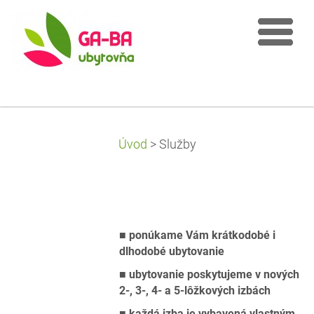
Úvod
>
Služby
■
ponúkame Vám krátkodobé i
dlhodobé ubytovanie
■
ubytovanie poskytujeme v nových
2-, 3-, 4- a 5-lôžkových izbách
■
každá izba je vybavená vlastným