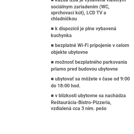
sociálnym zariadením (WC,
sprchovací kút), LCD TV a
chladničkou
■
k dispozícii je plne vybavená
kuchynka
■
bezplatné Wi-Fi pripojenie v celom
objekte ubytovne
■
možnosť bezplatného parkovania
priamo pred budovou ubytovne
■
ubytovať sa môžete v čase od 9:00
do 18:00 hod.
■
v blízkosti ubytovne sa nachádza
Reštaurácia-Bistro-Pizzeria,
vzdialená cca 3 nim. pešo